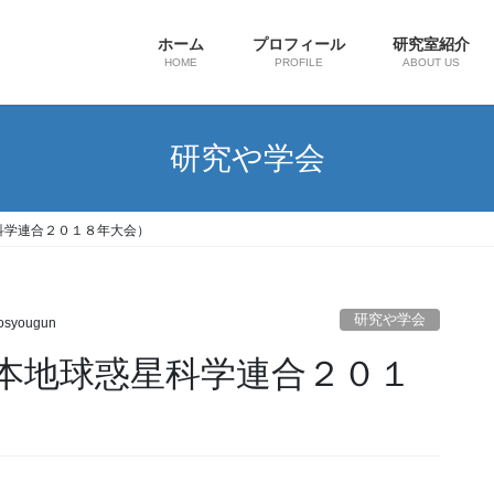
ホーム
プロフィール
研究室紹介
HOME
PROFILE
ABOUT US
研究や学会
科学連合２０１８年大会）
研究や学会
osyougun
本地球惑星科学連合２０１