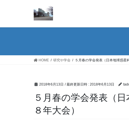
コ
ナ
ン
ビ
テ
ゲ
ン
ー
ツ
シ
へ
ョ
ス
ン
キ
に
ッ
移
HOME
研究や学会
５月春の学会発表（日本地球惑星
プ
動
2018年6月13日
/ 最終更新日時 :
2018年6月13日
tad
５月春の学会発表（日
８年大会）