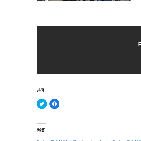
F
共有:
ク
F
リ
a
ッ
c
ク
e
し
b
て
o
T
o
関連
w
k
i
で
t
共