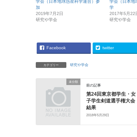
学会（日本地球惑星科学連合）参
学会（日本地
t
有
e
す
加
学
r
る
2019年7月2日
2017年5月22
で
に
共
は
研究や学会
研究や学会
有
ク
(
リ
新
ッ
し
ク
い
し
ウ
て
ィ
く
Facebook
twitter
ン
だ
ド
さ
ウ
い
で
(
研究や学会
カテゴリー
開
新
き
し
ま
い
す
ウ
)
ィ
未分類
前の記事
ン
ド
ウ
第24回東京都学生・女
で
子学生剣道選手権大会
開
き
結果
ま
す
2018年5月29日
)