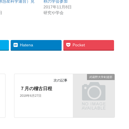
球惑星科学連合）見
秋の学会参加
2017年11月8日
日
研究や学会
Hatena
Pocket
武蔵野大学剣道部
次の記事
７月の稽古日程
2018年6月27日